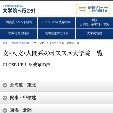
新設
大学院イベント情報
CLOSE UP!＆先輩の声
大学院・研究科・専攻
学問分野別特集
大学院進学ガイド
大学院検索
TOP
>
学問分野別特集
>
文・人文・人間系のオススメ大学院一覧
CLOSE UP！ & 先輩の声
北海道・東北
関東・甲信越
東海・北陸