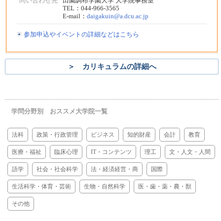
問い合わせ先
田園調布学園大学 大学院事務室
TEL：044-966-3565
E-mail：
daigakuin@a.dcu.ac.jp
参加申込やイベントの詳細などはこちら
＞ カリキュラムの詳細へ
学問分野別 おススメ大学院一覧
法科
政策・行政管理
ビジネス
知的財産
会計
教育
医療・福祉
臨床心理
IT・コンテンツ
理工
文・人文・人間
語学
社会・社会科学
法・経済経営・商
国際
生活科学・体育・芸術
生物・自然科学
医・歯・薬・農・獣
その他