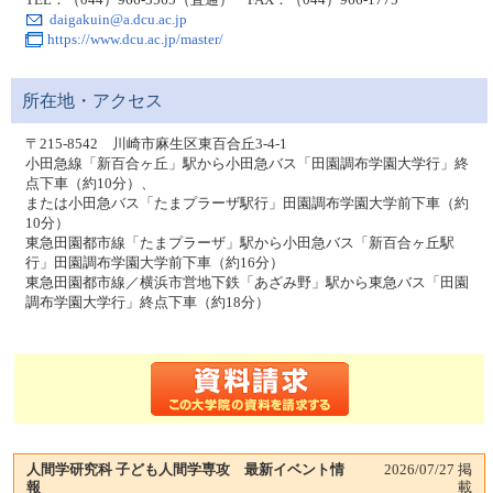
TEL：（044）966-3565（直通） FAX：（044）966-1775
daigakuin@a.dcu.ac.jp
https://www.dcu.ac.jp/master/
所在地・アクセス
〒215-8542 川崎市麻生区東百合丘3-4-1
小田急線「新百合ヶ丘」駅から小田急バス「田園調布学園大学行」終
点下車（約10分）、
または小田急バス「たまプラーザ駅行」田園調布学園大学前下車（約
10分）
東急田園都市線「たまプラーザ」駅から小田急バス「新百合ヶ丘駅
行」田園調布学園大学前下車（約16分）
東急田園都市線／横浜市営地下鉄「あざみ野」駅から東急バス「田園
調布学園大学行」終点下車（約18分）
人間学研究科 子ども人間学専攻 最新イベント情
2026/07/27
掲
報
載