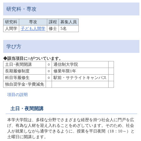
研究科・専攻
研究科
専攻
課程
募集人員
人間学
子ども人間学
修士
5名
学び方
◆該当項目に○がついています。
土日･夜間開講
○
通信制大学院
長期履修制度
○
修業年限1年
科目等履修生
○
駅前・サテライトキャンパス
独自奨学金･学費減免
項目の説明
土日・夜間開講
本学大学院は、多様な分野でさまざまな経歴を持つ社会人に門戸を広
げ、有為な人材を迎え入れることをめざしています。そのため、社会
人が就業しながら通学できるように、授業を平日夜間（18：10～）と
土曜日に開講します。