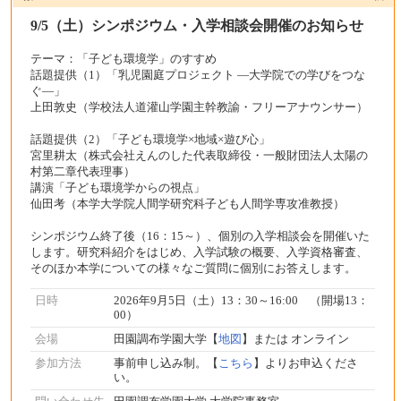
9/5（土）シンポジウム・入学相談会開催のお知らせ
テーマ：「子ども環境学」のすすめ
話題提供（1）「乳児園庭プロジェクト ―大学院での学びをつな
ぐ―」
上田敦史（学校法人道灌山学園主幹教諭・フリーアナウンサー）
話題提供（2）「子ども環境学×地域×遊び心」
宮里耕太（株式会社えんのした代表取締役・一般財団法人太陽の
村第二章代表理事）
講演「子ども環境学からの視点」
仙田考（本学大学院人間学研究科子ども人間学専攻准教授）
シンポジウム終了後（16：15～）、個別の入学相談会を開催いた
します。研究科紹介をはじめ、入学試験の概要、入学資格審査、
そのほか本学についての様々なご質問に個別にお答えします。
日時
2026年9月5日（土）13：30～16:00 （開場13：
00）
会場
田園調布学園大学【
地図
】または オンライン
参加方法
事前申し込み制。【
こちら
】よりお申込くださ
い。