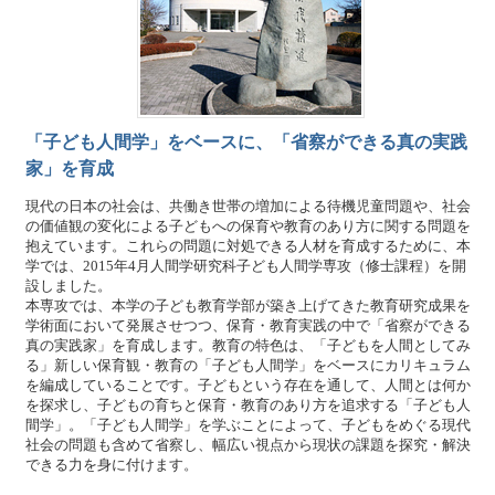
「子ども人間学」をベースに、「省察ができる真の実践
家」を育成
現代の日本の社会は、共働き世帯の増加による待機児童問題や、社会
の価値観の変化による子どもへの保育や教育のあり方に関する問題を
抱えています。これらの問題に対処できる人材を育成するために、本
学では、2015年4月人間学研究科子ども人間学専攻（修士課程）を開
設しました。
本専攻では、本学の子ども教育学部が築き上げてきた教育研究成果を
学術面において発展させつつ、保育・教育実践の中で「省察ができる
真の実践家」を育成します。教育の特色は、「子どもを人間としてみ
る」新しい保育観・教育の「子ども人間学」をベースにカリキュラム
を編成していることです。子どもという存在を通して、人間とは何か
を探求し、子どもの育ちと保育・教育のあり方を追求する「子ども人
間学」。「子ども人間学」を学ぶことによって、子どもをめぐる現代
社会の問題も含めて省察し、幅広い視点から現状の課題を探究・解決
できる力を身に付けます。