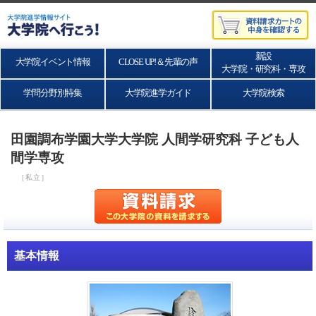
新設
大学院イベント情報
CLOSE UP!＆先輩の声
大学院・研究科・専攻
学問分野別特集
大学院進学ガイド
大学院検索
田園調布学園大学大学院 人間学研究科 子ども人
間学専攻
［私立］
基本情報