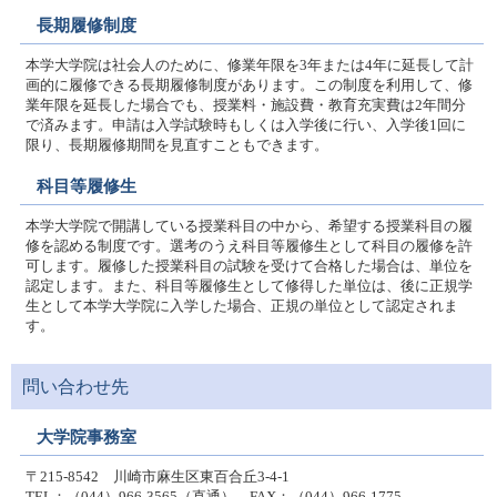
長期履修制度
本学大学院は社会人のために、修業年限を3年または4年に延長して計
画的に履修できる長期履修制度があります。この制度を利用して、修
業年限を延長した場合でも、授業料・施設費・教育充実費は2年間分
で済みます。申請は入学試験時もしくは入学後に行い、入学後1回に
限り、長期履修期間を見直すこともできます。
科目等履修生
本学大学院で開講している授業科目の中から、希望する授業科目の履
修を認める制度です。選考のうえ科目等履修生として科目の履修を許
可します。履修した授業科目の試験を受けて合格した場合は、単位を
認定します。また、科目等履修生として修得した単位は、後に正規学
生として本学大学院に入学した場合、正規の単位として認定されま
す。
問い合わせ先
大学院事務室
〒215-8542 川崎市麻生区東百合丘3-4-1