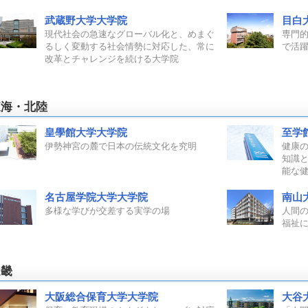
武蔵野大学大学院
目白
現代社会の急速なグローバル化と、めまぐ
専門
るしく変動する社会情勢に対応した、常に
で活
改革とチャレンジを続ける大学院
東海・北陸
皇學館大学大学院
至学
伊勢神宮の麓で日本の伝統文化を究明
健康
知識
能な
名古屋学院大学大学院
南山
多様な学びが交差する実学の場
人間
福祉
近畿
大阪総合保育大学大学院
大谷