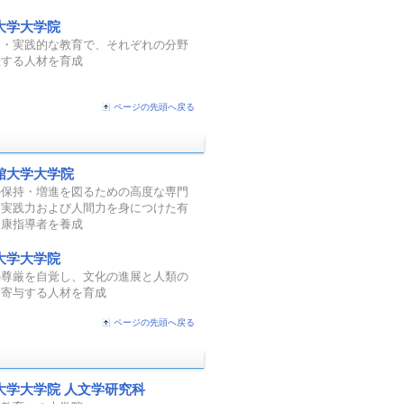
大学大学院
的・実践的な教育で、それぞれの分野
躍する人材を育成
ページの先頭へ戻る
館大学大学院
の保持・増進を図るための高度な専門
と実践力および人間力を身につけた有
健康指導者を養成
大学大学院
の尊厳を自覚し、文化の進展と人類の
に寄与する人材を育成
ページの先頭へ戻る
大学大学院 人文学研究科