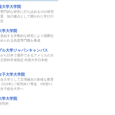
舘大学大学院
専門的な研究に打ち込める10の研究
設置、知の拠点として開かれた学びの
設定
大学大学院
に直結する学際的な研究により国際社
求められる高度専門職を養成
プル大学ジャパンキャンパス
ながら日本で通学できるアメリカの大
文部科学省指定 外国大学日本校
女子大学大学院
総合大学として文理融合の多様な教育
 2029年に7研究科17専攻、9学部15
の女子総合大学へ
大学大学院
研究科