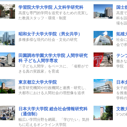
学習院大学大学院 人文科学研究科
国士
高度な専門的学問を追究するための充実し
高度で
た教員スタッフ・環境・制度
科を
場を
昭和女子大学大学院（男女共学）
拓殖
多種多様な現代の社会・文化の研究
社会
会で
田園調布学園大学大学院 人間学研究
テン
科 子ども人間学専攻
働き
「子ども人間学」をベースに、「省察がで
学院 
きる真の実践家」を育成
東京都立大学大学院
日本
教育研究機関や行政機関と連携・研究し、
女子
大都市における人間社会の理想像を追求
を推進
学科
日本大学大学院 総合社会情報研究科
文教
（通信制）
5つの
幅広い学問分野を網羅。 「学びたい」気持
ちに応えるオンライン大学院