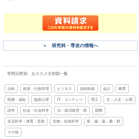
＞ 研究科・専攻の情報へ
学問分野別 おススメ大学院一覧
法科
政策・行政管理
ビジネス
知的財産
会計
教育
医療・福祉
臨床心理
IT・コンテンツ
理工
文・人文・人間
語学
社会・社会科学
法・経済経営・商
国際
生活科学・体育・芸術
生物・自然科学
医・歯・薬・農・獣
その他