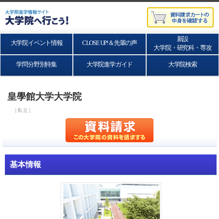
新設
大学院イベント情報
CLOSE UP!＆先輩の声
大学院・研究科・専攻
学問分野別特集
大学院進学ガイド
大学院検索
皇學館大学大学院
［私立］
基本情報