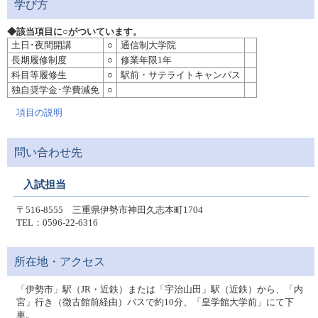
学び方
◆該当項目に○がついています。
土日･夜間開講
○
通信制大学院
長期履修制度
○
修業年限1年
科目等履修生
○
駅前・サテライトキャンパス
独自奨学金･学費減免
○
項目の説明
問い合わせ先
入試担当
〒516-8555 三重県伊勢市神田久志本町1704
TEL：0596-22-6316
所在地・アクセス
「伊勢市」駅（JR・近鉄）または「宇治山田」駅（近鉄）から、「内
宮」行き（徴古館前経由）バスで約10分、「皇学館大学前」にて下
車。