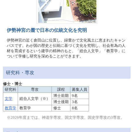
伊勢神宮の麓で日本の伝統文化を究明
伊勢神宮の近く倉田山に位置し、緑豊かで文化風土に恵まれたキャン
パスです。わが国の歴史と伝統に基づく文化を究明し、社会有為の人
材を育成するという建学の精神のもと、「総合人文学」「教育学」に
ついて学修し研究を深めることができます。
研究科・専攻
修士・博士
研究科
専攻
課程
募集人員
博士前期
9名
文学
総合人文学（※）
博士後期
3名
教育学
教育学
修士
8名
※2026年度までは、神道学専攻、国文学専攻、国史学専攻の3専攻。