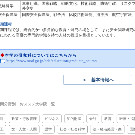
軍事組織、国家戦略、戦略文化、技術戦略、防衛行政、リスク
戦略科学
外交史
安全保障法
国際安全保障法、戦争法、比較防衛法制、海洋法、航空宇宙法
期課程
期課程では、総合的かつ多角的な教育・研究の場として、また安全保障研究
にわたる高度の専門的学識を持つ人材の養成を目標としています。
◆
本学の研究科についてはこちらから
https://www.mod.go.jp/nda/education/graduate_course/
＜ 基本情報へ
問分野別 おススメ大学院一覧
科
政策・行政管理
ビジネス
知的財産
会計
教育
医療・福
工
文・人文・人間
語学
社会・社会科学
法・経済経営・商
国