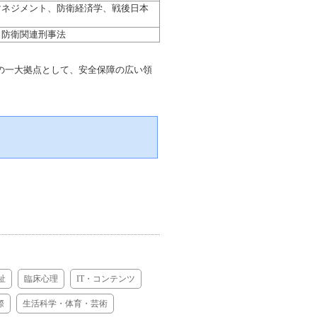
マネジメント、防衛経済学、戦後日本
、防衛関連刑事法
の一大拠点として、安全保障の広い領
祉
臨床心理
IT・コンテンツ
際
生活科学・体育・芸術