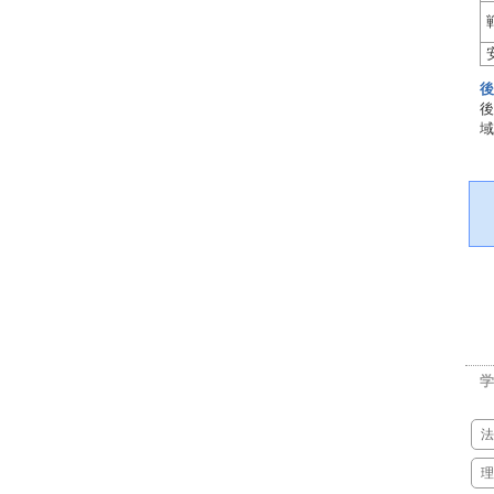
後
後
域
学
法
理