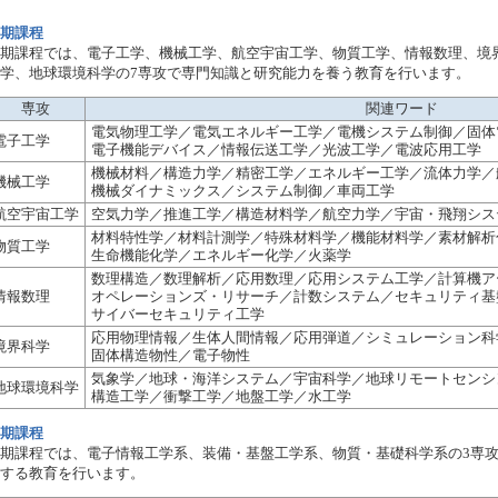
期課程
期課程では、電子工学、機械工学、航空宇宙工学、物質工学、情報数理、境
学、地球環境科学の7専攻で専門知識と研究能力を養う教育を行います。
専攻
関連ワード
電気物理工学／電気エネルギー工学／電機システム制御／固体
電子工学
電子機能デバイス／情報伝送工学／光波工学／電波応用工学
機械材料／構造力学／精密工学／エネルギー工学／流体力学／
機械工学
機械ダイナミックス／システム制御／車両工学
航空宇宙工学
空気力学／推進工学／構造材料学／航空力学／宇宙・飛翔シス
材料特性学／材料計測学／特殊材料学／機能材料学／素材解析
物質工学
生命機能化学／エネルギー化学／火薬学
数理構造／数理解析／応用数理／応用システム工学／計算機ア
情報数理
オペレーションズ・リサーチ／計数システム／セキュリティ基
サイバーセキュリティ工学
応用物理情報／生体人間情報／応用弾道／シミュレーション科
境界科学
固体構造物性／電子物性
気象学／地球・海洋システム／宇宙科学／地球リモートセンシ
地球環境科学
構造工学／衝撃工学／地盤工学／水工学
期課程
期課程では、電子情報工学系、装備・基盤工学系、物質・基礎科学系の3専
する教育を行います。