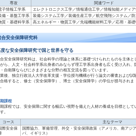
専攻
関連ワード
電子情報工学系
エレクトロニクス工学／情報通信工学／情報知能メディア
装備・基盤工学系
装備システム工学／装備生産工学／航空飛翔システム／防
物質・基礎科学系
高エネルギー・物質工学／先端機能材料工学／応用・基礎
総合安全保障研究科
高度な安全保障研究で国と世界を守る
合安全保障研究科は、社会科学の理論と体系に基礎づけられたものを主体と
がら、人文・社会科学系出身者のみならず理工学系出身者も広く受け入れ、
・自衛隊ならびにさまざまな分野の相互交流を図っています。
業後、独立行政法人大学改革支援・学位授与機構が行う論文の審査および試
合格すると、修士（安全保障学）、博士（安全保障学）の学位が授与されま
。
期課程
期課程では、安全保障に関する幅広い視野を備えた人材の養成を目標として
す。
コース
主なテーマ
国際安全保
国際協力、軍備管理、外交・安全保障政策（アメリカ、南アジ
障
パ、イギリス）