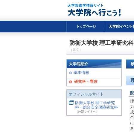
防衛大学校 理工学研究
［国立］
大学院紹介
基本情報
研究科・専攻
オフィシャルサイト
理
防衛大学校 理工学研究
力
科・総合安全保障研究科
（外部サイトへ）
成
卒
に
さ