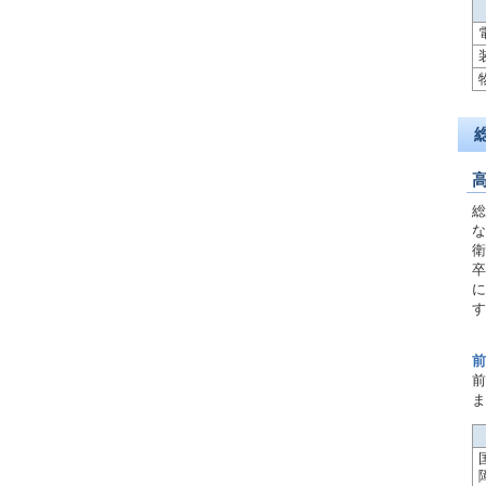
総
な
衛
卒
に
す
前
前
ま