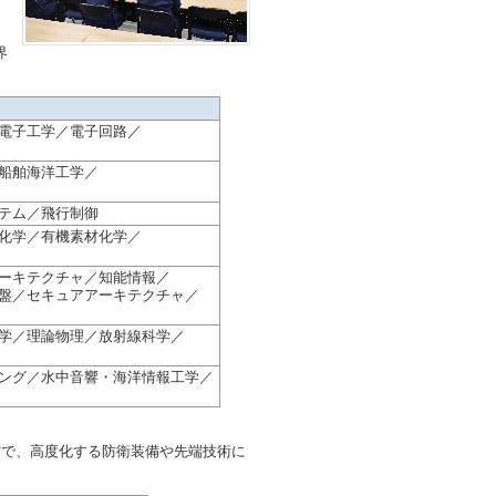
界
電子工学／電子回路／
船舶海洋工学／
テム／飛行制御
化学／有機素材化学／
ーキテクチャ／知能情報／
盤／セキュアアーキテクチャ／
学／理論物理／放射線科学／
ング／水中音響・海洋情報工学／
攻で、高度化する防衛装備や先端技術に