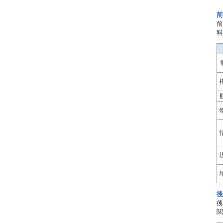
前
前
科
後
後
関