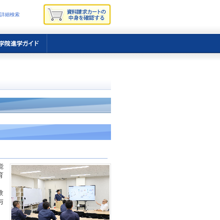
詳細検索
能
育
験
与