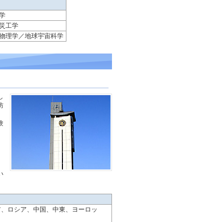
学
災工学
物理学／地球宇宙科学
し
防
験
い
ア、ロシア、中国、中東、ヨーロッ