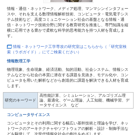
情報・通信・ネットワーク、メディア処理、マンマシンインタフェー
スや、それを支える数理情報解析技術、コンピュータ・電気電子シス
テム技術など、高度コミュニケーション社会の基盤となる情報・通
信・ネットワーク技術分野に関する教育研究を推進し、専門知識を縦
横に応用できる豊かで柔軟な科学的思考能力を持つ人材を育成しま
す。
情報・ネットワーク工学専攻の研究室はこちらから（「研究室検
索（ラボガイド）」にてご検索ください）
情報数理工学
物理現象、生命現象、経済活動、知的活動、社会システム、情報シス
テムなどから社会の本質に潜在する課題を見抜き、モデル化や、コン
ピュータを用いた解析などから創造的に課題を解決できる人材を育成
します。
高性能計算、シミュレーション、アルゴリズム理
研究のキーワード
論、最適化、ゲーム理論、人工知能、機械学習、デ
ータサイエンス など
コンピュータサイエンス
コンピュータとその利用に関する幅広い基幹技術と理論を学び、ネッ
トワークのアーキテクチャやソフトウェアの解析・設計・制御手法な
どを駆使して、次世代情報化社会の創出をめざします。