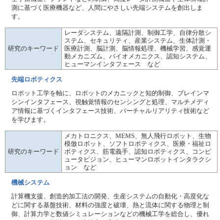
測に基づく医療機器など、人間にやさしい先端システムを創出しま
す。
レーダシステム、遠隔計測、制御工学、自律分散シ
ステム、セキュリティ、産業システム、生体計測・
研究のキーワード
医療計測、脳計測、脳情報処理、機械学習、感覚運
動メカニズム、バイオメカニクス、認知システム、
ヒューマンインタフェース など
先端ロボティクス
ロボット工学を軸に、ロボットのメカニックと知的制御、ブレインマ
シンインタフェース、視触覚情報のセンシングと処理、マルチメディ
ア情報に基づくインタフェース技術、バーチャルリアリティ技術など
を学びます。
メカトロニクス、MEMS、無人飛行ロボット、生物
模倣ロボット、ソフトロボティクス、医療・福祉ロ
研究のキーワード
ボティクス、筋電義手、認知ロボティクス、コンピ
ュータビジョン、ヒューマンロボットインタラクシ
ョン など
機械システム
計算機支援、創造的加工法の開発、生産システムの自動化・高度化な
どに関する基盤技術、材料の強度と破壊、熱と流体に関する物理と制
御、計算力学と数値シミュレーションなどの機械工学を総合し、優れ