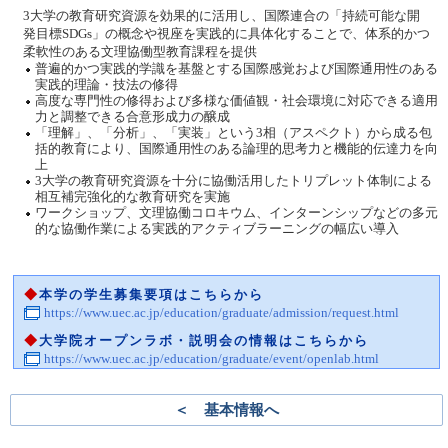
3大学の教育研究資源を効果的に活用し、国際連合の「持続可能な開
発目標SDGs」の概念や視座を実践的に具体化することで、体系的かつ
柔軟性のある文理協働型教育課程を提供
普遍的かつ実践的学識を基盤とする国際感覚および国際通用性のある
実践的理論・技法の修得
高度な専門性の修得および多様な価値観・社会環境に対応できる適用
力と調整できる合意形成力の醸成
「理解」、「分析」、「実装」という3相（アスペクト）から成る包
括的教育により、国際通用性のある論理的思考力と機能的伝達力を向
上
3大学の教育研究資源を十分に協働活用したトリプレット体制による
相互補完強化的な教育研究を実施
ワークショップ、文理協働コロキウム、インターンシップなどの多元
的な協働作業による実践的アクティブラーニングの幅広い導入
◆
本学の学生募集要項はこちらから
https://www.uec.ac.jp/education/graduate/admission/request.html
◆
大学院オープンラボ・説明会の情報はこちらから
https://www.uec.ac.jp/education/graduate/event/openlab.html
＜ 基本情報へ