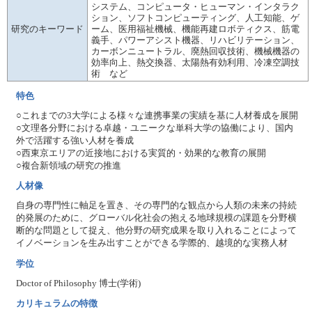
システム、コンピュータ・ヒューマン・インタラク
ション、ソフトコンピューティング、人工知能、ゲ
研究のキーワード
ーム、医用福祉機械、機能再建ロボティクス、筋電
義手、パワーアシスト機器、リハビリテーション、
カーボンニュートラル、廃熱回収技術、機械機器の
効率向上、熱交換器、太陽熱有効利用、冷凍空調技
術 など
特色
○これまでの3大学による様々な連携事業の実績を基に人材養成を展開
○文理各分野における卓越・ユニークな単科大学の協働により、国内
外で活躍する強い人材を養成
○西東京エリアの近接地における実質的・効果的な教育の展開
○複合新領域の研究の推進
人材像
自身の専門性に軸足を置き、その専門的な観点から人類の未来の持続
的発展のために、グローバル化社会の抱える地球規模の課題を分野横
断的な問題として捉え、他分野の研究成果を取り入れることによって
イノベーションを生み出すことができる学際的、越境的な実務人材
学位
Doctor of Philosophy 博士(学術)
カリキュラムの特徴