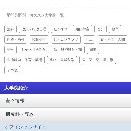
学問分野別 おススメ大学院一覧
法科
政策・行政管理
ビジネス
知的財産
会計
教育
医療・福祉
臨床心理
IT・コンテンツ
理工
文・人文・人間
語学
社会・社会科学
法・経済経営・商
国際
生活科学・体育・芸術
生物・自然科学
医・歯・薬・農・獣
その他
大学院紹介
基本情報
研究科・専攻
オフィシャルサイト