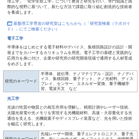
理工学」「化学生命工学」について教育と研究を行い、専門知識と国
際的な視野に基づいて、新たな方法で課題に取り組む創造的な技術者
を養成します。
基盤理工学専攻の研究室はこちらから（「研究室検索（ラボガイ
ド）」にてご検索ください）
電子工学
半導体をはじめとする電子材料やデバイス、集積回路設計の設計・開
発までをカバーするカリキュラムを用意。電子工学の基礎と実践的な
応用力を身に付け、企業や研究所の研究開発現場で通用する人材育成
をめざします。
半導体、超伝導、ナノマテリアル・設計、ナノデバ
イス、集積回路、量子ドット、ナノ光材料、ディス
研究のキーワード
プレイ、センサー、エネルギー変換、量子機械学
習、電波天文 など
光工学
光波の性質や物質との相互作用を理解し、精密計測やレーザー技術、
太陽光発電や光メモリを実現する光機能材料、高速・大容量化する光
通信を支える、光機能素子やディスプレイ装置など、光を用いた技術
を幅広く研究します。
先端レーザー開発、量子エレクトロニクス、量子光