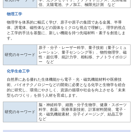
研究のキーワード
学、光シンセサイザ、ナノフォトニクス、光情報通
信、太陽電池、ナノ加工、極限光計測 など
物理工学
物理学を体系的に幅広く学び、原子や原子の集団である金属、半導
体、誘電体、磁性体などの固体をミクロな視点で理解し、理学的視点
と工学的手法を基盤に、新しい機能を持つ先端材料・素子を創造しま
す。
原子・分子・レーザー科学、量子技術（量子シミュ
レーション、量子センシング等）、物性物理学、磁
研究のキーワード
性・超伝導、統計力学、相転移、ナノトライボロジ
ー など
化学生命工学
自然界にある優れた生体機能から電子・光・磁気機能材料や医療技
術、バイオテクノロジーなどの開発に必要となる化学と生物学を総合
的に研究し、環境にやさしく、資源の循環や社会を向上させる「未来
型ものづくり」を担う人材を育成します。
脳・神経科学、細胞・分子生物学、健康・スポーツ
科学、創薬、医療革新技術、計算材料開発、電子・
研究のキーワード
光・磁気機能素材、分子イメージング、結晶工学
など