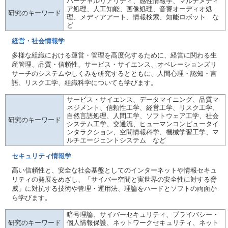
バーチャルリアリティ、感性情報学、マルチメディ
ア処理、人工知能、画像処理、音響オーディオ処
研究のキーワード
理、メディアアート、情報検索、知能ロボット な
ど
経営・社会情報学
多様な組織における運営・管理を高度化するために、経営に関わる生
産管理、品質・信頼性、サービス・サイエンス、オペレーションズリ
サーチのシステムやしくみを研究するとともに、人間心理・認知・言
語、リスク工学、組織科学についても学びます。
サービス・サイエンス、データマイニング、品質マ
ネジメント、信頼性工学、経営工学、リスク工学、
自然言語処理、人間工学、ソフトウェア工学、社会
研究のキーワード
システム工学、交通流、ヒューマンコンピュータイ
ンタラクション、空間情報科学、機械学習工学、マ
ルチエージェントシステム など
セキュリティ情報学
高い信頼性と、安全な社会基盤としてのインターネットや情報セキュ
リティの発展をめざし、「サイバー空間と実世界の安全性に対する脅
威」に対抗する技術や管理・運用法、理論をハードとソフトの両面か
ら学びます。
暗号理論、サイバーセキュリティ、プライバシー・
研究のキーワード
個人情報保護、ネットワークセキュリティ、ネット