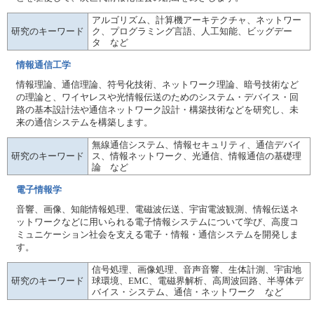
アルゴリズム、計算機アーキテクチャ、ネットワー
研究のキーワード
ク、プログラミング言語、人工知能、ビッグデー
タ など
情報通信工学
情報理論、通信理論、符号化技術、ネットワーク理論、暗号技術など
の理論と、ワイヤレスや光情報伝送のためのシステム・デバイス・回
路の基本設計法や通信ネットワーク設計・構築技術などを研究し、未
来の通信システムを構築します。
無線通信システム、情報セキュリティ、通信デバイ
研究のキーワード
ス、情報ネットワーク、光通信、情報通信の基礎理
論 など
電子情報学
音響、画像、知能情報処理、電磁波伝送、宇宙電波観測、情報伝送ネ
ットワークなどに用いられる電子情報システムについて学び、高度コ
ミュニケーション社会を支える電子・情報・通信システムを開発しま
す。
信号処理、画像処理、音声音響、生体計測、宇宙地
研究のキーワード
球環境、EMC、電磁界解析、高周波回路、半導体デ
バイス・システム、通信・ネットワーク など