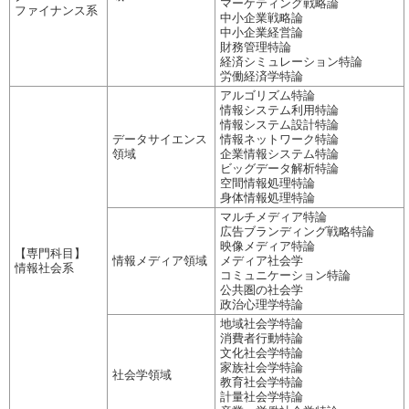
マーケティング戦略論
ファイナンス系
中小企業戦略論
中小企業経営論
財務管理特論
経済シミュレーション特論
労働経済学特論
アルゴリズム特論
情報システム利用特論
情報システム設計特論
データサイエンス
情報ネットワーク特論
領域
企業情報システム特論
ビッグデータ解析特論
空間情報処理特論
身体情報処理特論
マルチメディア特論
広告ブランディング戦略特論
映像メディア特論
【専門科目】
情報メディア領域
メディア社会学
情報社会系
コミュニケーション特論
公共圏の社会学
政治心理学特論
地域社会学特論
消費者行動特論
文化社会学特論
家族社会学特論
社会学領域
教育社会学特論
計量社会学特論