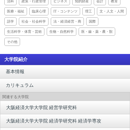
法科
政策・行政管理
ビジネス
知的財産
会計
教育
医療・福祉
臨床心理
IT・コンテンツ
理工
文・人文・人間
語学
社会・社会科学
法・経済経営・商
国際
生活科学・体育・芸術
生物・自然科学
医・歯・薬・農・獣
その他
大学院紹介
基本情報
カリキュラム
関連する大学院
大阪経済大学大学院 経営学研究科
大阪経済大学大学院 経済学研究科 経済学専攻