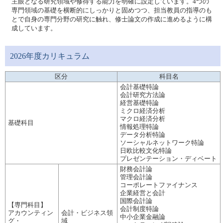
主眼となる研究領域や修得する能力を明確に設定しています。4つの
専門領域の基礎を横断的にしっかりと固めつつ、担当教員の指導のも
とで自身の専門分野の研究に触れ、修士論文の作成に進めるように構
成しています。
2026年度カリキュラム
区分
科目名
会計基礎特論
会計研究方法論
経営基礎特論
ミクロ経済分析
マクロ経済分析
基礎科目
情報処理特論
データ分析特論
ソーシャルネットワーク特論
日欧比較文化特論
プレゼンテーション・ディベート
財務会計論
管理会計論
コーポレートファイナンス
企業経営と会計
国際会計論
【専門科目】
会計制度特論
アカウンティン
会計・ビジネス領
中小企業金融論
グ・
域