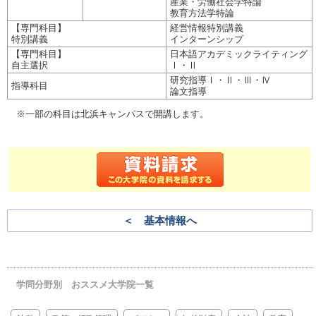
産業・労働社会学特論
教育方法学特論
【専門科目】
経営情報特別講義
特別講義
インターンシップ
【専門科目】
日本語アカデミックライティング
自主選択
Ⅰ・Ⅱ
研究指導Ⅰ・Ⅱ・Ⅲ・Ⅳ
指導科目
論文指導
※一部の科目は北浜キャンパスで開講します。
＜ 基本情報へ
学問分野別 おススメ大学院一覧