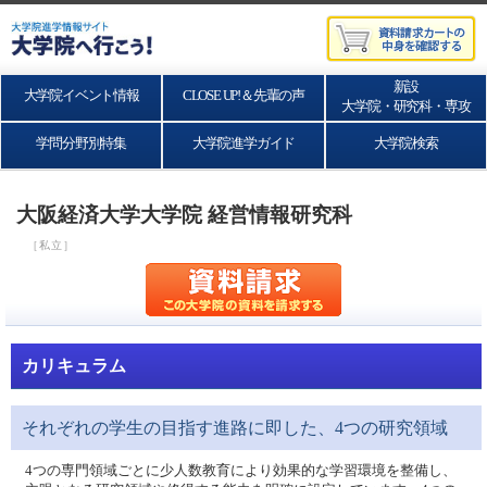
新設
大学院イベント情報
CLOSE UP!＆先輩の声
大学院・研究科・専攻
学問分野別特集
大学院進学ガイド
大学院検索
大阪経済大学大学院 経営情報研究科
［私立］
カリキュラム
それぞれの学生の目指す進路に即した、4つの研究領域
4つの専門領域ごとに少人数教育により効果的な学習環境を整備し、