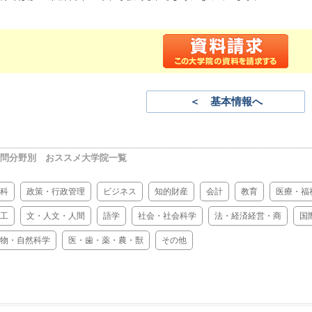
＜ 基本情報へ
問分野別 おススメ大学院一覧
科
政策・行政管理
ビジネス
知的財産
会計
教育
医療・福
工
文・人文・人間
語学
社会・社会科学
法・経済経営・商
国
物・自然科学
医・歯・薬・農・獣
その他