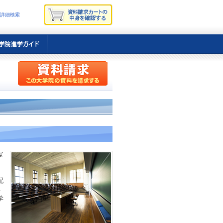
詳細検索
な
、
配
専
学