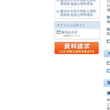
駿河台大学大学院 心理学
1
研究科 臨床心理学専攻
2
域
駿河台大学大学院 心理学
研究科 犯罪心理学専攻
取
税
オフィシャルサイト
取
駿河台大学
民
（外部サイトへ）
本
と
営