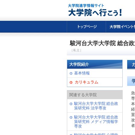
駿河台大学大学院 総合政
［私立］
大学院紹介
基本情報
カリキュラム
急
関連する大学院
専
駿河台大学大学院 総合政
本
策研究科 法学専攻
経
置
駿河台大学大学院 総合政
攻
策研究科 メディア情報学
者
専攻