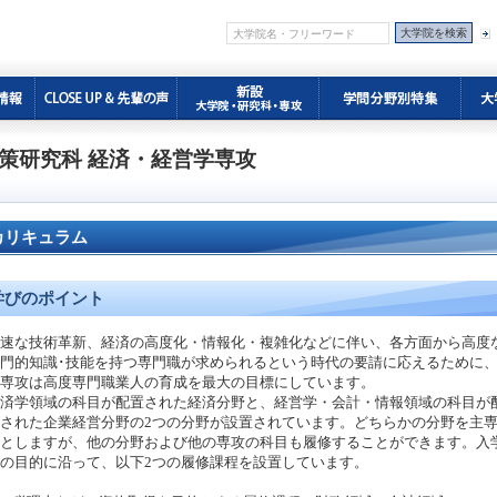
策研究科 経済・経営学専攻
カリキュラム
学びのポイント
速な技術革新、経済の高度化・情報化・複雑化などに伴い、各方面から高度
門的知識･技能を持つ専門職が求められるという時代の要請に応えるために
専攻は高度専門職業人の育成を最大の目標にしています。
済学領域の科目が配置された経済分野と、経営学・会計・情報領域の科目が
された企業経営分野の2つの分野が設置されています。どちらかの分野を主
としますが、他の分野および他の専攻の科目も履修することができます。入
の目的に沿って、以下2つの履修課程を設置しています。