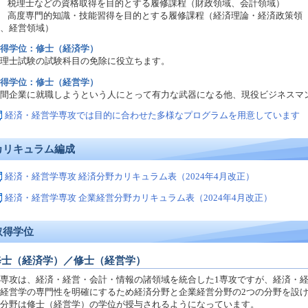
) 税理士などの資格取得を目的とする履修課程（財政領域、会計領域）
) 高度専門的知識・技能習得を目的とする履修課程（経済理論・経済政策領
、経営領域）
得学位：修士（経済学）
理士試験の試験科目の免除に役立ちます。
得学位：修士（経営学）
間企業に就職しようという人にとって有力な武器になる他、現役ビジネスマ
経済・経営学専攻では目的に合わせた多様なプログラムを用意しています
カリキュラム編成
経済・経営学専攻 経済分野カリキュラム表（2024年4月改正）
経済・経営学専攻 企業経営分野カリキュラム表（2024年4月改正）
取得学位
修士（経済学）／修士（経営学）
専攻は、経済・経営・会計・情報の諸領域を統合した1専攻ですが、経済・
経営学の専門性を明確にするため経済分野と企業経営分野の2つの分野を設
分野は修士（経営学）の学位が授与されるようになっています。