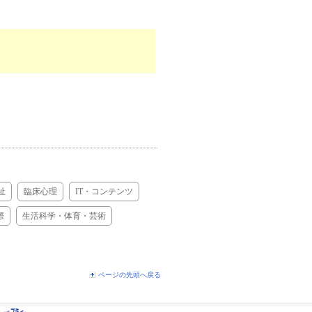
祉
臨床心理
IT・コンテンツ
際
生活科学・体育・芸術
ページの先頭へ戻る