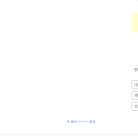
学
法
理
生
前のページへ戻る