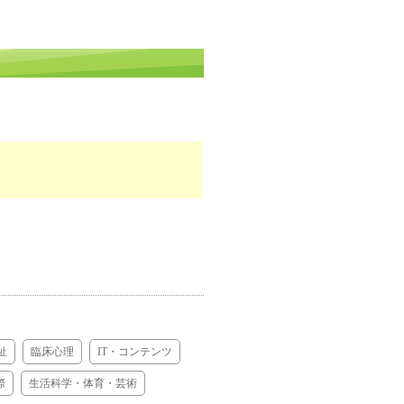
。
祉
臨床心理
IT・コンテンツ
際
生活科学・体育・芸術