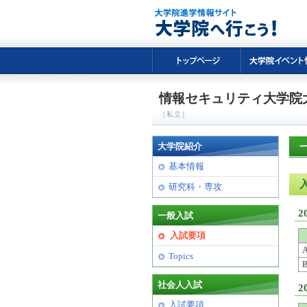
情報セキュリティ大学院
［私立］
大学院紹介
基本情報
研究科・専攻
2
一般入試
入試要項
Topics
社会人入試
2
入試要項