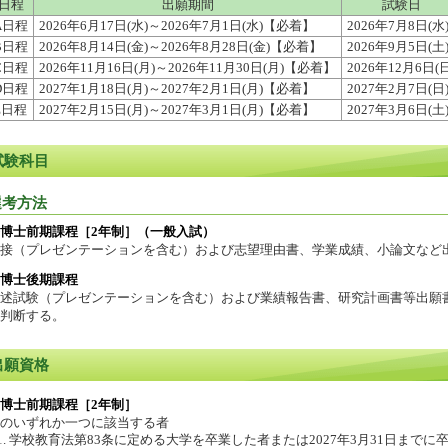
日程
出願期間
試験日
A日程
2026年6月17日(水)～2026年7月1日(水)【必着】
2026年7月8日(水
B日程
2026年8月14日(金)～2026年8月28日(金)【必着】
2026年9月5日(土
C日程
2026年11月16日(月)～2026年11月30日(月)【必着】
2026年12月6日(日
D日程
2027年1月18日(月)～2027年2月1日(月)【必着】
2027年2月7日(日
E日程
2027年2月15日(月)～2027年3月1日(月)【必着】
2027年3月6日(土
試験科目
選考方法
博士前期課程［2年制］（一般入試）
面接（プレゼンテーションを含む）および志望理由書、学業成績、小論文など
博士後期課程
述試験（プレゼンテーションを含む）および業績報告書、研究計画書等出願
判断する。
出願資格
博士前期課程［2年制］
のいずれか一つに該当する者
学校教育法第83条に定める大学を卒業した者または2027年3月31日までに