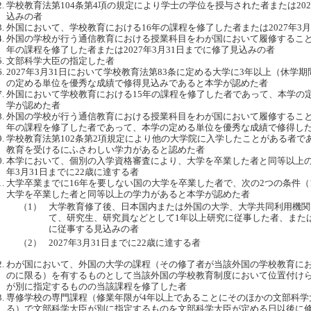
学校教育法第104条第4項の規定により学士の学位を授与された者または202
込みの者
外国において、学校教育における16年の課程を修了した者または2027年3
外国の学校が行う通信教育における授業科目をわが国において履修すること
年の課程を修了した者または2027年3月31日までに修了見込みの者
文部科学大臣の指定した者
2027年3月31日において学校教育法第83条に定める大学に3年以上（休
の定める単位を優秀な成績で修得見込みであると本学が認めた者
外国において学校教育における15年の課程を修了した者であって、本学の
学が認めた者
外国の学校が行う通信教育における授業科目をわが国において履修すること
年の課程を修了した者であって、本学の定める単位を優秀な成績で修得し
学校教育法第102条第2項規定により他の大学院に入学したことがある者
教育を受けるにふさわしい学力があると認めた者
本学において、個別の入学資格審査により、大学を卒業した者と同等以上の
年3月31日までに22歳に達する者
大学卒業までに16年を要しない国の大学を卒業した者で、次の2つの条件（
大学を卒業した者と同等以上の学力があると本学が認めた者
（1）
大学教育修了後、日本国内または外国の大学、大学共同利用機関
て、研究生、研究員などとして1年以上研究に従事した者、または、
に従事する見込みの者
（2）
2027年3月31日までに22歳に達する者
わが国において、外国の大学の課程（その修了者が当該外国の学校教育にお
のに限る）を有するものとして当該外国の学校教育制度において位置付け
が別に指定するものの当該課程を修了した者
専修学校の専門課程（修業年限が4年以上であることにそのほかの文部科学
る）で文部科学大臣が別に指定するものを文部科学大臣が定める日以後に