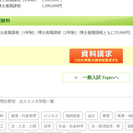
博士前期課程［2年制］
1,500,000円
博士後期課程
1,300,000円
受験料
士前期課程［1年制］/博士前期課程［2年制］/博士後期課程ともに35,000円
＞ 一般入試 Topicsへ
問分野別 おススメ大学院一覧
科
政策・行政管理
ビジネス
知的財産
会計
教育
医療・福
工
文・人文・人間
語学
社会・社会科学
法・経済経営・商
国