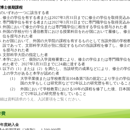
博士後期課程
のいずれか一つに該当する者
修士の学位を有する者または2027年3月31日までに修士の学位を取得見込
専門職学位を有する者または2027年3月31日までに専門職学位を取得見込
外国において修士の学位または専門職学位に相当する学位を授与された者
外国の学校が行う通信教育における授業科目をわが国において履修し、修
位を授与された者
わが国において、外国の大学院の課程を有するものとして当該外国の学校
設であって、文部科学大臣が別に指定するものの当該課程を修了し、修士
を授与された者
文部科学大臣の指定した者
本学において、個別の入学資格審査により、修士の学位または専門職学位
めた者で、2027年3月31日までに24歳に達する者
以下の（1）または（2）を満たし、当該研究の成果などにより、修士の学
上の学力があると本学が認めた者
（1）
大学卒業後または学校教育法104条第7項の規定により学士の学
国の大学もしくは研究所などで2年以上の研究歴を有しているこ
（2）
外国において学校教育における16年の課程を修了した後、日本
どで2年以上の研究歴を有していること
細は資料請求のうえ、入試要項をご覧ください。
学費
年度納入金