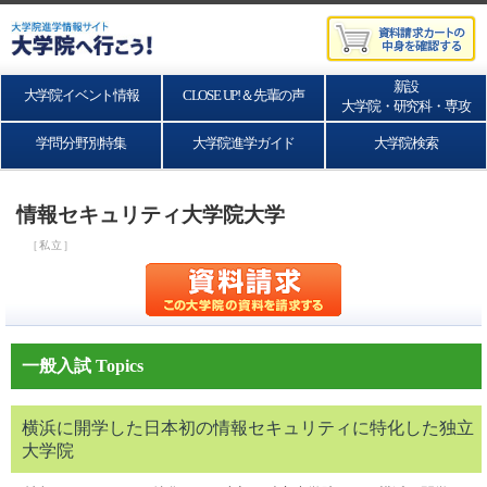
新設
大学院イベント情報
CLOSE UP!＆先輩の声
大学院・研究科・専攻
学問分野別特集
大学院進学ガイド
大学院検索
情報セキュリティ大学院大学
［私立］
一般入試 Topics
横浜に開学した日本初の情報セキュリティに特化した独立
大学院