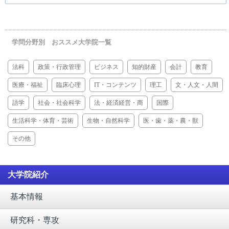
学問分野別 おススメ大学院一覧
法科
政策・行政管理
ビジネス
知的財産
会計
教育
医療・福祉
臨床心理
IT・コンテンツ
理工
文・人文・人間
語学
社会・社会科学
法・経済経営・商
国際
生活科学・体育・芸術
生物・自然科学
医・歯・薬・農・獣
その他
大学院紹介
基本情報
研究科・専攻