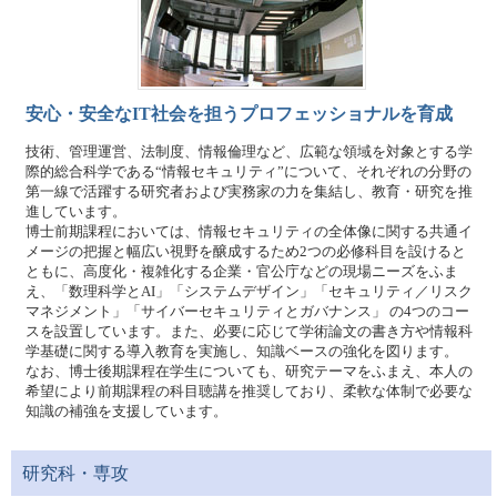
安心・安全なIT社会を担うプロフェッショナルを育成
技術、管理運営、法制度、情報倫理など、広範な領域を対象とする学
際的総合科学である“情報セキュリティ”について、それぞれの分野の
第一線で活躍する研究者および実務家の力を集結し、教育・研究を推
進しています。
博士前期課程においては、情報セキュリティの全体像に関する共通イ
メージの把握と幅広い視野を醸成するため2つの必修科目を設けると
ともに、高度化・複雑化する企業・官公庁などの現場ニーズをふま
え、「数理科学とAI」「システムデザイン」「セキュリティ／リスク
マネジメント」「サイバーセキュリティとガバナンス」 の4つのコー
スを設置しています。また、必要に応じて学術論文の書き方や情報科
学基礎に関する導入教育を実施し、知識ベースの強化を図ります。
なお、博士後期課程在学生についても、研究テーマをふまえ、本人の
希望により前期課程の科目聴講を推奨しており、柔軟な体制で必要な
知識の補強を支援しています。
研究科・専攻