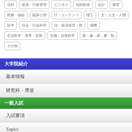
法科
政策・行政管理
ビジネス
知的財産
会計
教育
医療・福祉
臨床心理
IT・コンテンツ
理工
文・人文・人間
語学
社会・社会科学
法・経済経営・商
国際
生活科学・体育・芸術
生物・自然科学
医・歯・薬・農・獣
その他
大学院紹介
基本情報
研究科・専攻
一般入試
入試要項
Topics