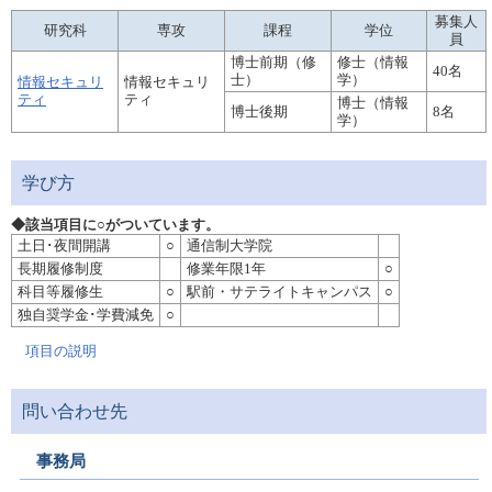
募集人
研究科
専攻
課程
学位
員
博士前期（修
修士（情報
40名
士）
学）
情報セキュリ
情報セキュリ
ティ
ティ
博士（情報
博士後期
8名
学）
学び方
◆該当項目に○がついています。
土日･夜間開講
○
通信制大学院
長期履修制度
修業年限1年
○
科目等履修生
○
駅前・サテライトキャンパス
○
独自奨学金･学費減免
○
項目の説明
問い合わせ先
事務局