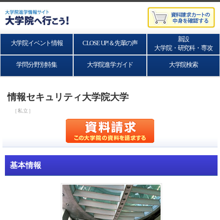
新設
大学院イベント情報
CLOSE UP!＆先輩の声
大学院・研究科・専攻
学問分野別特集
大学院進学ガイド
大学院検索
情報セキュリティ大学院大学
［私立］
基本情報