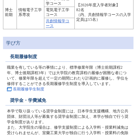
学コース
【2026年度入学者対象】
博士
情報電子工学
電気電子工学
82名
前期
系専攻
コース
（内、共創情報学コースの入学
定員は15名）
共創情報学コ
ース
学び方
長期履修制度
職業を有している等の事情により、標準修業年限（博士前期課程2
年、博士後期課程3年）では大学院の教育課程の履修が困難な者につ
いて、修業年限を超えて一定の期間にわたり計画的に履修し、学位を
修得することができる長期履修学生制度を導入しています。
長期履修学生制度
奨学金・学費減免
本学で取り扱っている奨学金制度には、日本学生支援機構、地方公共
団体、財団法人等が募集する奨学金制度に加え、本学が独自で行う奨
学金制度があります。
また、大学院生の場合は、修学支援制度による入学料・授業料減免は
受けられませんが、室蘭工業大学が独自に行う入学料・授業料の免除