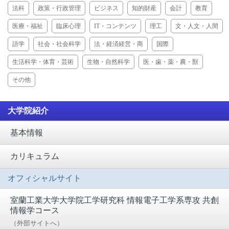
法科
政策・行政管理
ビジネス
知的財産
会計
教育
医療・福祉
臨床心理
IT・コンテンツ
理工
文・人文・人間
語学
社会・社会科学
法・経済経営・商
国際
生活科学・体育・芸術
生物・自然科学
医・歯・薬・農・獣
その他
大学院紹介
基本情報
カリキュラム
オフィシャルサイト
室蘭工業大学大学院
工学研究科 情報電子工学系専攻 共創
情報学コース
（外部サイトへ）