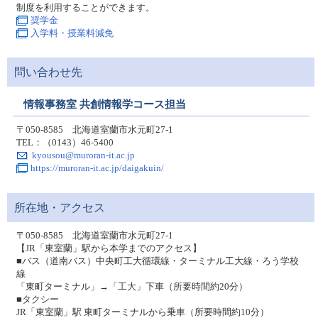
制度を利用することができます。
奨学金
入学料・授業料減免
問い合わせ先
情報事務室 共創情報学コース担当
〒050-8585 北海道室蘭市水元町27-1
TEL：（0143）46-5400
kyousou@muroran-it.ac.jp
https://muroran-it.ac.jp/daigakuin/
所在地・アクセス
〒050-8585 北海道室蘭市水元町27-1
【JR「東室蘭」駅から本学までのアクセス】
■バス（道南バス）中央町工大循環線・ターミナル工大線・ろう学校
線
「東町ターミナル」→「工大」下車（所要時間約20分）
■タクシー
JR「東室蘭」駅 東町ターミナルから乗車（所要時間約10分）