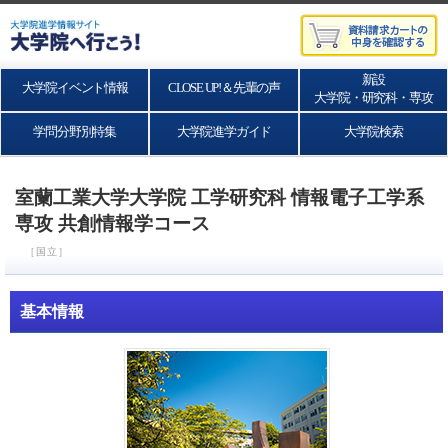
新設
大学院イベント情報
CLOSE UP!＆先輩の声
大学院・研究科・専攻
学問分野別特集
大学院進学ガイド
大学院検索
室蘭工業大学大学院 工学研究科 情報電子工学系
専攻 共創情報学コース
［国立］
基本情報