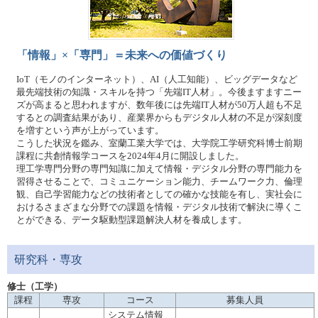
「情報」×「専門」＝未来への価値づくり
IoT（モノのインターネット）、AI（人工知能）、ビッグデータなど
最先端技術の知識・スキルを持つ「先端IT人材」。今後ますますニー
ズが高まると思われますが、数年後には先端IT人材が50万人超も不足
するとの調査結果があり、産業界からもデジタル人材の不足が深刻度
を増すという声が上がっています。
こうした状況を鑑み、室蘭工業大学では、大学院工学研究科博士前期
課程に共創情報学コースを2024年4月に開設しました。
理工学専門分野の専門知識に加えて情報・デジタル分野の専門能力を
習得させることで、コミュニケーション能力、チームワーク力、倫理
観、自己学習能力などの技術者としての確かな技能を有し、実社会に
おけるさまざまな分野での課題を情報・デジタル技術で解決に導くこ
とができる、データ駆動型課題解決人材を養成します。
研究科・専攻
修士（工学）
課程
専攻
コース
募集人員
システム情報