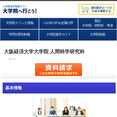
新設
大学院イベント情報
CLOSE UP!＆先輩の声
大学院・研究科・専攻
学問分野別特集
大学院進学ガイド
大学院検索
大阪経済大学大学院 人間科学研究科
［私立］
基本情報