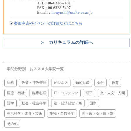
TEL：06-6328-2431
FAX：06-6328-5497
E-mail：
in-nyushi@osaka-ue.ac.jp
参加申込やイベントの詳細などはこちら
＞ カリキュラムの詳細へ
学問分野別 おススメ大学院一覧
法科
政策・行政管理
ビジネス
知的財産
会計
教育
医療・福祉
臨床心理
IT・コンテンツ
理工
文・人文・人間
語学
社会・社会科学
法・経済経営・商
国際
生活科学・体育・芸術
生物・自然科学
医・歯・薬・農・獣
その他