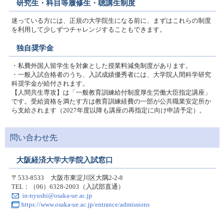
研究生・科目等履修生・聴講生制度
迷っている方には、正規の大学院生になる前に、まずはこれらの制度
を利用して少しずつチャレンジすることもできます。
独自奨学金
・私費外国人留学生を対象とした授業料減免制度があります。
・一般入試合格者のうち、入試成績優秀者には、大学院人間科学研究
科奨学金が給付されます。
【人間共生専攻】は「一般教育訓練給付制度厚生労働大臣指定講座」
です。受給資格を満たす方は教育訓練経費の一部が公共職業安定所か
ら支給されます（2027年度以降も講座の再指定に向け申請予定）。
問い合わせ先
大阪経済大学大学院入試窓口
〒533-8533 大阪市東淀川区大隅2-2-8
TEL：（06）6328-2003（入試部直通）
in-nyushi@osaka-ue.ac.jp
https://www.osaka-ue.ac.jp/entrance/admissions