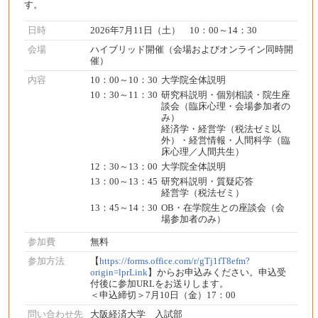
す。
日時
2026年7月11日（土） 10：00～14：30
会場
ハイブリッド開催（会場およびオンライン同時開
催）
内容
10：00～10：30
大学院全体説明
10：30～11：30
研究科説明・個別相談・院生座
談会（臨床心理・会場参加者の
み）
経済学・経営学（税法ゼミ以
外）・経営情報・人間科学（臨
床心理／人間共生）
12：30～13：00
大学院全体説明
13：00～13：45
研究科説明・質疑応答
経営学（税法ゼミ）
13：45～14：30
OB・在学院生との座談会（会
場参加者のみ）
参加費
無料
参加方法
【
https://forms.office.com/r/gTj1fT8efm?
origin=lprLink
】からお申込みください。申込受
付後に参加URLをお送りします。
＜申込締切＞7月10日（金）17：00
問い合わせ先
大阪経済大学 入試部