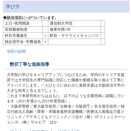
学び方
◆該当項目に○がついています。
土日･夜間開講
通信制大学院
長期履修制度
修業年限1年
科目等履修生
○
駅前・サテライトキャンパス
独自奨学金･学費減免
○
項目の説明
懇切丁寧な進路指導
大学院の学びをキャリアアップにつなげるため、学内のキャリア支援
課では大学院生の専門知識に対応した職種や業種を取り揃えて丁寧に
アドバイスします。一人ひとりに合わせた進路支援は大阪経済大学の
大きな特長と言えるでしょう。
これまで本研究科からはおもに、以下のような企業団体に就職してい
ます（2021年度から2025年度実績）。
・大阪府警察／東大阪市役所／法務省／大阪府庁／名古屋市役所／独
立行政法人高齢・障害・求職者雇用支援機構／医療法人南風会万葉ク
リニック／アテネこどもクリニック／つるや（株）/ITコミュニケーシ
ョンズ/（株）サルビア ほか