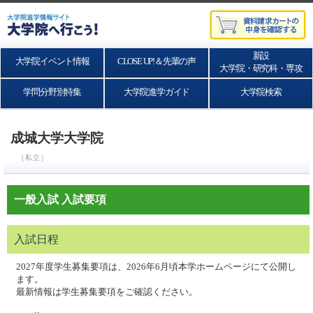
新設
大学院イベント情報
CLOSE UP!＆先輩の声
大学院・研究科・専攻
学問分野別特集
大学院進学ガイド
大学院検索
成城大学大学院
［私立］
一般入試 入試要項
入試日程
2027年度学生募集要項は、2026年6月頃本学ホームページにて公開し
ます。
最新情報は学生募集要項をご確認ください。