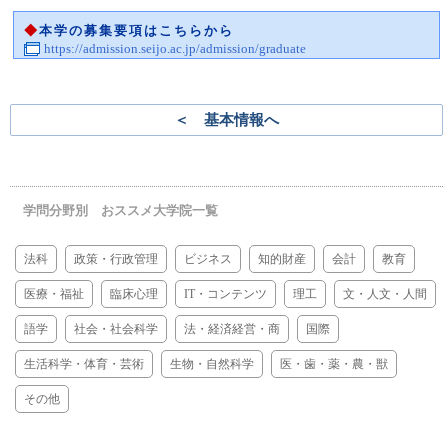
◆
本学の募集要項はこちらから
https://admission.seijo.ac.jp/admission/graduate
＜ 基本情報へ
学問分野別 おススメ大学院一覧
法科
政策・行政管理
ビジネス
知的財産
会計
教育
医療・福祉
臨床心理
IT・コンテンツ
理工
文・人文・人間
語学
社会・社会科学
法・経済経営・商
国際
生活科学・体育・芸術
生物・自然科学
医・歯・薬・農・獣
その他