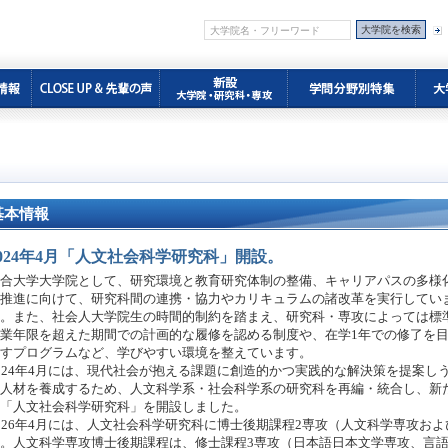
基本情報
2024年4月「人文社会科学研究科」開設。
合大学大学院として、研究環境と教育研究体制の整備、キャリアパスの多様
推進に向けて、研究科間の連携・協力やカリキュラムの諸改革を実行してい
。また、社会人大学院生の時間的制約を踏まえ、研究科・専攻によっては標
業年限を超えた期間での計画的な履修を認める制度や、在学1年での修了を
すプログラムなど、学びやすい環境を整えています。
024年4月には、現代社会が抱える課題に創造的かつ実践的な解決策を提案し
人材を養成するため、人文科学系・社会科学系の研究科を再編・統合し、新
「人文社会科学研究科」を開設しました。
026年4月には、人文社会科学研究科に博士後期課程2専攻（人文科学専攻お
。人文科学専攻博士後期課程は、修士課程3専攻（日本語日本文学専攻、言