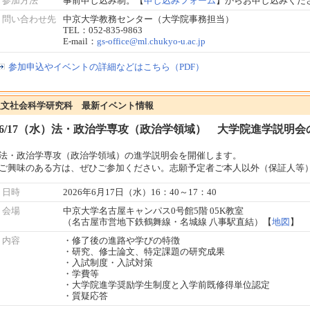
参加方法
事前申し込み制。【
申し込みフォーム
】からお申し込みくだ
問い合わせ先
中京大学教務センター（大学院事務担当）
TEL：052-835-9863
E-mail：
gs-office@ml.chukyo-u.ac.jp
参加申込やイベントの詳細などはこちら（PDF）
人文社会科学研究科 最新イベント情報
6/17（水）法・政治学専攻（政治学領域） 大学院進学説明会
法・政治学専攻（政治学領域）の進学説明会を開催します。
ご興味のある方は、ぜひご参加ください。志願予定者ご本人以外（保証人等
日時
2026年6月17日（水）16：40～17：40
会場
中京大学名古屋キャンパス0号館5階 05K教室
（名古屋市営地下鉄鶴舞線・名城線 八事駅直結）【
地図
】
内容
・修了後の進路や学びの特徴
・研究、修士論文、特定課題の研究成果
・入試制度・入試対策
・学費等
・大学院進学奨励学生制度と入学前既修得単位認定
・質疑応答