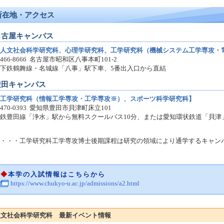
所在地・アクセス
名古屋キャンパス
人文社会科学研究科、心理学研究科、工学研究科（機械システム工学専攻・
466-8666 名古屋市昭和区八事本町101-2
下鉄鶴舞線・名城線「八事」駅下車、5番出入口から直結
豊田キャンパス
工学研究科（情報工学専攻・工学専攻※）、スポーツ科学研究科】
470-0393 愛知県豊田市貝津町床立101
鉄豊田線「浄水」駅から無料スクールバス10分、または愛知環状鉄道「貝津
・・・工学研究科工学専攻博士後期課程は研究の領域により通学するキャン
◆
本学の入試情報はこちらから
https://www.chukyo-u.ac.jp/admissions/a2.html
人文社会科学研究科 最新イベント情報