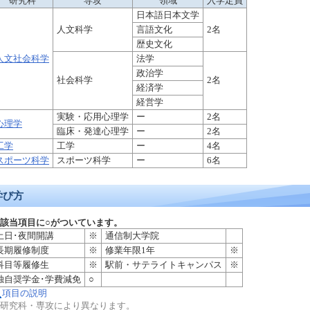
研究科
専攻
領域
入学定員
日本語日本文学
人文科学
言語文化
2名
歴史文化
人文社会科学
法学
政治学
社会科学
2名
経済学
経営学
実験・応用心理学
ー
2名
心理学
臨床・発達心理学
ー
2名
工学
工学
ー
4名
スポーツ科学
スポーツ科学
ー
6名
学び方
該当項目に○がついています。
土日･夜間開講
※
通信制大学院
長期履修制度
※
修業年限1年
※
科目等履修生
※
駅前・サテライトキャンパス
※
独自奨学金･学費減免
○
項目の説明
研究科・専攻により異なります。