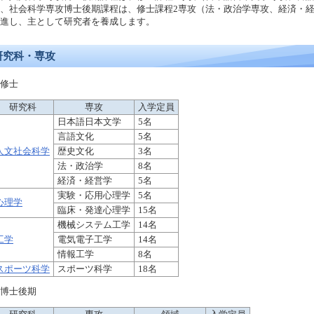
、社会科学専攻博士後期課程は、修士課程2専攻（法・政治学専攻、経済・
進し、主として研究者を養成します。
研究科・専攻
修士
研究科
専攻
入学定員
日本語日本文学
5名
言語文化
5名
人文社会科学
歴史文化
3名
法・政治学
8名
経済・経営学
5名
実験・応用心理学
5名
心理学
臨床・発達心理学
15名
機械システム工学
14名
工学
電気電子工学
14名
情報工学
8名
スポーツ科学
スポーツ科学
18名
博士後期