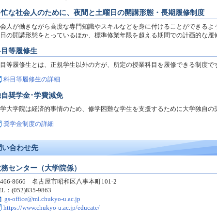
多忙な社会人のために、夜間と土曜日の開講形態・長期履修制度
会人が働きながら高度な専門知識やスキルなどを身に付けることができるよ
日の開講形態をとっているほか、標準修業年限を超える期間での計画的な履
科目等履修生
目等履修生とは、正規学生以外の方が、所定の授業科目を履修できる制度で
科目等履修生の詳細
独自奨学金･学費減免
学大学院は経済的事情のため、修学困難な学生を支援するために大学独自の
奨学金制度の詳細
問い合わせ先
教務センター（大学院係）
466-8666 名古屋市昭和区八事本町101-2
EL：(052)835-9863
gs-office@ml.chukyo-u.ac.jp
https://www.chukyo-u.ac.jp/educate/