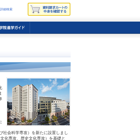
詳細検索
化
ま
準
目
う
た
よび社会科学専攻）を新たに設置しまし
語文化専攻、歴史文化専攻）を基礎と