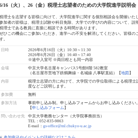
6/16（火）、26（金）税理士志望者のための大学院進学説明
税理士を志望する皆様に向けて、大学院進学に関する個別相談会を開催いた
参加者の皆様は、税理士試験や科目免除、大学での学びの内容について、説
税理士である教員に直接に相談できる時間があります。
ぜひこの機会にご参加いただき、進学への不安を解消してください。皆様の
す。
日時
2026年6月16日（火）10:30～11:30
2026年6月26日（金）16:40～17:40
※途中入室可 ※両日程とも同一内容
会場
中京大学名古屋キャンパス5号館8階 582教室
（名古屋市営地下鉄鶴舞線・名城線 八事駅直結）【
地図
】
内容
税理士志望の方に向けて、大学院での学位取得による税理士
度などご説明します。
参加費
無料
参加方法
事前申し込み制。申し込みフォームからお申し込みください
【
申し込みフォーム
】
問い合わせ先
中京大学教務センター（大学院事務担当）
TEL：052-835-9863
E-mail：
gs-office@ml.chukyo-u.ac.jp
参加申込やイベントの詳細などはこちら