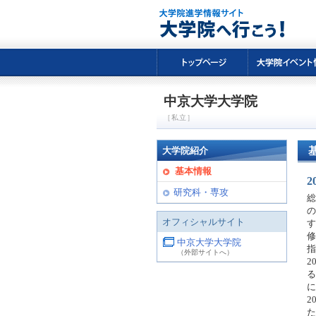
中京大学大学院
［私立］
大学院紹介
基本情報
研究科・専攻
総
の
オフィシャルサイト
す
修
中京大学大学院
指
（外部サイトへ）
2
る
に
2
た