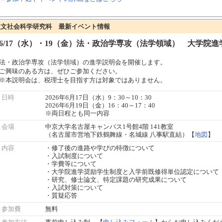
人文社会科学研究科 最新イベント情報
6/17（水）・19（金）法・政治学専攻（法学領域） 大学院
法・政治学専攻（法学領域）の進学説明会を開催します。
ご興味のある方は、ぜひご参加ください。
※本説明会は、税理士を目指す方は対象ではありません。
日時
2026年6月17日（水）9：30～10：30
2026年6月19日（金）16：40～17：40
※両日程とも同一内容
会場
中京大学名古屋キャンパス1号館4階 141教室
（名古屋市営地下鉄鶴舞線・名城線 八事駅直結）【
地図
】
内容
・修了後の進路や学びの特徴について
・入試制度について
・学費等について
・大学院進学奨励学生制度と入学前既修得単位認定について
・研究、修士論文、特定課題の研究成果について
・入試対策について
・質疑応答
参加費
無料