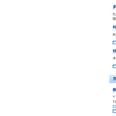
社
曜
科
本
〒
T