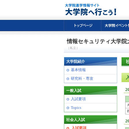
情報セキュリティ大学院
［私立］
大学院紹介
基本情報
研究科・専攻
2
一般入試
入試要項
Topics
社会人入試
2
入試要項