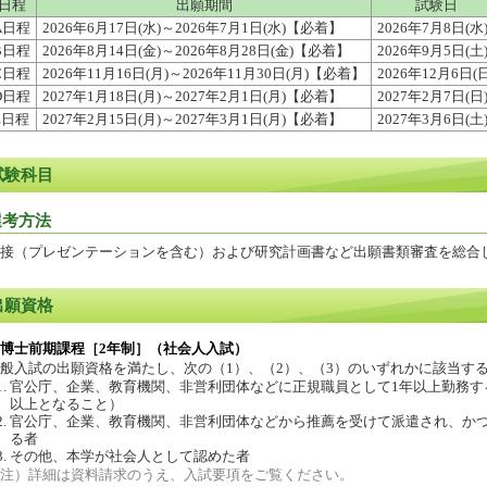
日程
出願期間
試験日
A日程
2026年6月17日(水)～2026年7月1日(水)【必着】
2026年7月8日(水
B日程
2026年8月14日(金)～2026年8月28日(金)【必着】
2026年9月5日(土
C日程
2026年11月16日(月)～2026年11月30日(月)【必着】
2026年12月6日(日
D日程
2027年1月18日(月)～2027年2月1日(月)【必着】
2027年2月7日(日
E日程
2027年2月15日(月)～2027年3月1日(月)【必着】
2027年3月6日(土
試験科目
選考方法
接（プレゼンテーションを含む）および研究計画書など出願書類審査を総合
出願資格
博士前期課程［2年制］（社会人入試）
般入試の出願資格を満たし、次の（1）、（2）、（3）のいずれかに該当す
官公庁、企業、教育機関、非営利団体などに正規職員として1年以上勤務する者
以上となること）
官公庁、企業、教育機関、非営利団体などから推薦を受けて派遣され、か
る者
その他、本学が社会人として認めた者
注）詳細は資料請求のうえ、入試要項をご覧ください。