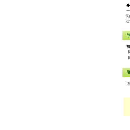
◆
一
勤
び
初
博