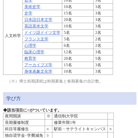
哲学
10名
3名
美術史学
10名
3名
史学
15名
3名
日本語日本文学
20名
3名
英語英米文学
10名
3名
ドイツ語ドイツ文学
5名
2名
人文科学
フランス文学
5名
2名
心理学
6名
2名
臨床心理学
12名
3名
教育学
20名
5名
アーカイブズ学
15名
3名
身体表象文化学
10名
3名
（※）博士前期課程は秋期募集と春期募集の合計数。
学び方
◆該当項目に○がついています。
夜間開講
※
通信制大学院
長期履修制度
修業年限1年
科目等履修生
○
駅前・サテライトキャンパス
○
独自奨学金･学費減免
○