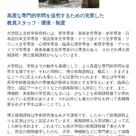
高度な専門的学問を追究するための充実した
教員スタッフ・環境・制度
大学院人文科学研究科には、哲学専攻・美術史学専攻・史学専攻・日
本語日本文学専攻・英語英米文学専攻・ドイツ語ドイツ文学専攻・フ
ランス文学専攻・心理学専攻・臨床心理学専攻・教育学専攻・アーカ
イブズ学専攻・身体表象文化学専攻の12専攻があり、それぞれ博士前
期課程・博士後期課程からなっています。
大学院は、学部までの勉学を基礎にして、より高度な専門的学問を追
究する場ですが、それと同時に、博士前期課程は、幅広く、さまざま
なニーズに応えられる場としても位置付けられます。例えば中学校・
高等学校教員免許の専修免許取得を目的とする学生もいます。臨床心
理士、認証アーキビストなどの資格取得にも対応しています。また、
博物館・美術館の学芸員になるには、少なくとも前期課程修了が求め
られている現実があります。それ以外にも修士の学位を持って各種職
業をめざす学生は多いことでしょう。
博士後期課程は学術研究者をめざす課程です。したがって前期課程よ
りも定員は少なく設定されています。後期課程も入学試験によって広
く人材を求めます。これまでにも他大学院の前期課程修了者が入学
し、所定の期間修学したのち、大学、博物館などに専門家として就職