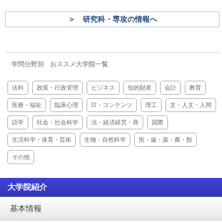
＞ 研究科・専攻の情報へ
学問分野別 おススメ大学院一覧
法科
政策・行政管理
ビジネス
知的財産
会計
教育
医療・福祉
臨床心理
IT・コンテンツ
理工
文・人文・人間
語学
社会・社会科学
法・経済経営・商
国際
生活科学・体育・芸術
生物・自然科学
医・歯・薬・農・獣
その他
大学院紹介
基本情報