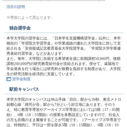
項目の説明
※専攻によって異なります。
独自奨学金
本学大学院の奨学金には、「日本学生支援機構奨学金」以外に、本学
独自の「学習院大学奨学金」や学業成績の優れた大学院生に対して支
給される「安倍能成記念教育基金大学院奨学金」「学習院大学学業優
秀者給付奨学金」などがあります。
また、毎年、大学院に在籍する希望者全員に前期課程50,000円、後期
課程200,000円の研究教育給付金が支給されます。併せて、遠隔地で
学会発表を行う場合には研究科が旅費を負担する制度があり、大学院
生の研究活動を経済的に支援しています。
奨学金制度
駅前キャンパス
本学大学院のキャンパスはJR山手線「目白」駅から30秒、東京メトロ
副都心線「雑司が谷」駅から7分という好立地にあります。そのう
え、特に教育学専攻やアーカイブズ学専攻においては5限（17：05開
始）、6限（18：55開始）の授業を多数設定していますので、社会人
の方も在職のまま履修することが可能です。（アーカイブズ学専攻で
は、特例的に、平日は一部を除き5限（16：15開始）、6限（18：10