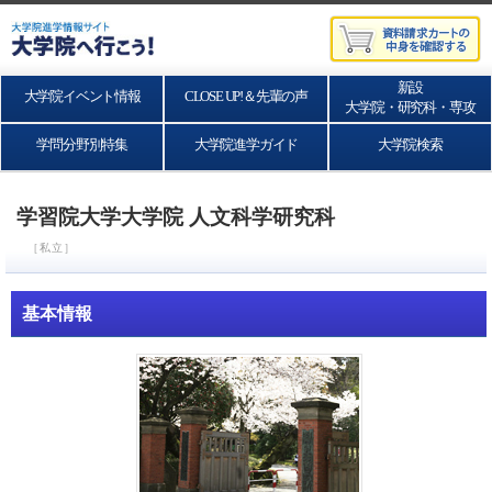
新設
大学院イベント情報
CLOSE UP!＆先輩の声
大学院・研究科・専攻
学問分野別特集
大学院進学ガイド
大学院検索
学習院大学大学院 人文科学研究科
［私立］
基本情報