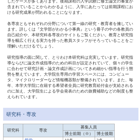
したケースが多くあります。後期課程の入学試験に修士論文の審査が
含まれていることからわかるように、入学にあたっては前期課程にお
ける研究成果が問われることになります。
各専攻ともそれぞれの分野について第一線の研究・教育者を擁してい
ます。詳しくは『文学部がわかる小事典』という冊子の中の各教員の
自己紹介や、本研究科各専攻のサイトもご覧ください。教育と研究指
導を幅広く行える実力を持った教員スタッフがそろっていることをご
理解いただけるでしょう。
研究指導の面に関して、とりわけ本研究科は充実しています。研究指
導ならびに論文作成指導のための科目が設定されていて、個々の学生
に合わせて研究計画・論文作成計画についてきめ細かい指導を行う態
勢を整えています。大学院生専用の学習スペースには、コンピュー
タ、マイクロリーダーなど情報機器類が整備されています。また、毎
年、本学大学院に在籍する希望者全員に研究教育給付金が支給される
のに加え、大学院生による学会発表のための旅費補助などの制度も整
えられています。
研究科・専攻
募集人員
研究科
専攻
博士前期（※）
博士後期